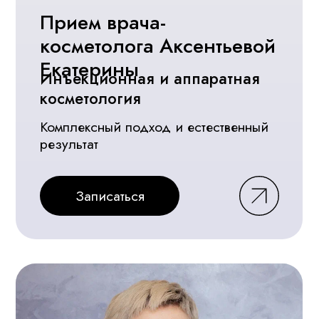
+7 (938) 331-14-11
Мы в социальных сетях
г. Ставрополь, Краснофлотская, 94
ПН - СБ 09:00 - 20:00
ВС - по предварительной записи
Лицензия
Л041--01197-26/00361416
Политика обработки персональных данных
Согласие на обработку персональных данных
Согласие на получение рекламно-
информационных материалов
ООО «Центр современной косметологии