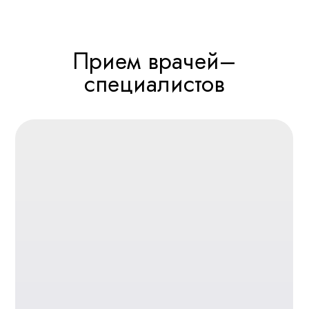
Прием врача-
косметолога
Гольман Яны
Трихология и восстановление
волос
Аппаратное омоложение и лечение
кожи
Записаться