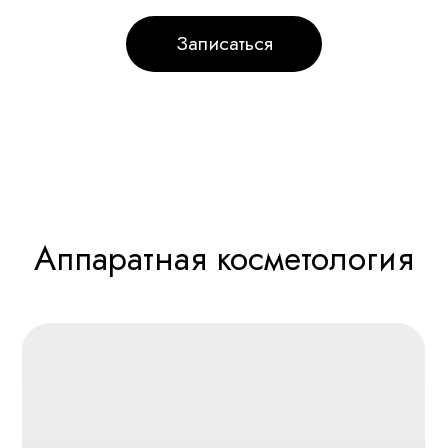
Фотоомоложение
Lumecca
Уникальная процедура «Три
в одном»
Позволяет не только омолодить вашу
кожу лица, а еще удалить сосудистые
сеточки и пигментацию, если они есть.
Записаться