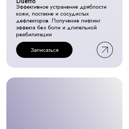
Консультация главного
врача Шатохиной
Анастасии Сергеевны
Решение сложных проблем с
лицом
Осмотр и постановка диагноза
ведущим врачом-косметологом
клиники.
Записаться