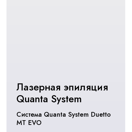
Игольчатый RF-
лифтинг Morpheus 8
Лифтинг эффект и омоложение
кожи лица и тела