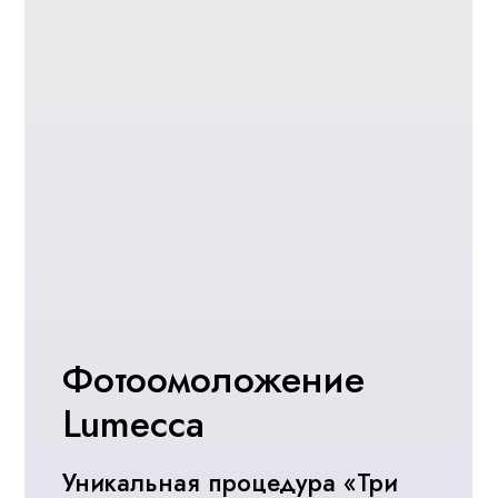
Лифтинг Face Tite
Малоинвазивный
радиочастотный лифтинг лица
Создать чёткий контур лица поможет
безопасный малоинвазивный лифтинг
Face Tite (Фейс Тайт). Процедура
дает эффект липосакции, но без
боли, осложнений и длительной
реабилитации.