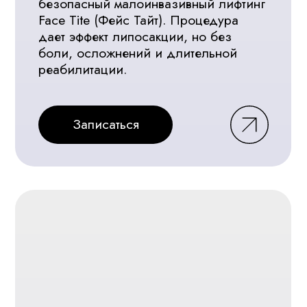
Лазерное
омоложение лица
Аппаратом Quanta System
Duetto
Эффективное устранение дряблости
кожи, постакне и сосудистых
дефлекторов. Получение лифтинг
эффекта без боли и длительной
реабилитации
Записаться