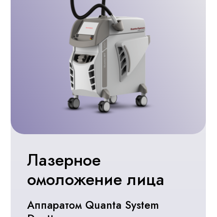
COLLOST®
Омоложения кожи, коррекции
рубцов и стрий в Ставрополе
Записаться
Прием врачей–
специалистов