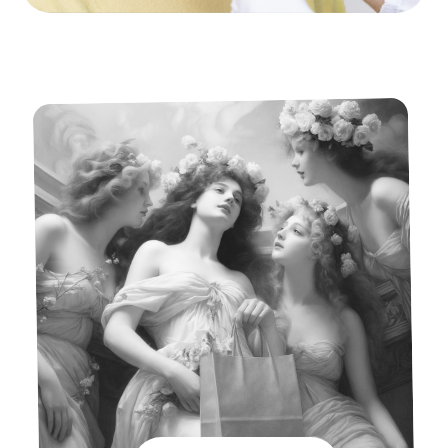
14 -15 августа
ДНИ ПЕПТИДНОЙ
СИЛЫ
-20% на программы с
препаратами NOVACUTAN
-15% на шприц любого
препарата NOVACUTAN
Записаться