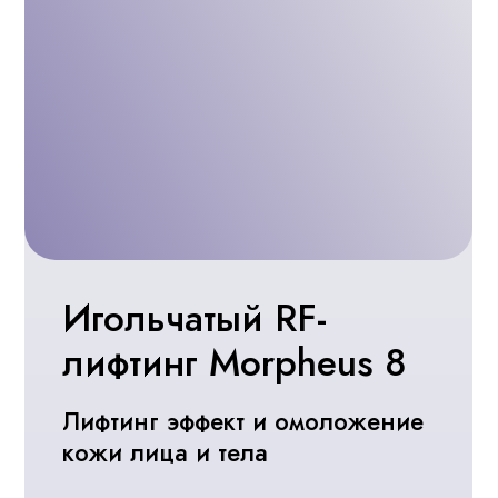
Прием врача-
косметолога
Культенко Светланы
RF-лифтинг и FaceTite