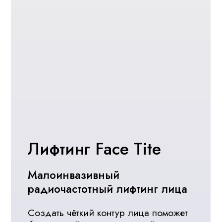
Система Quanta System Duetto
MT EVO
Последовательное чередование двух
длин волн — александритового
и неодимового лазеров в одной
манипуле, признанных во всем мире
в качестве «золотого стандарта»
в эпиляции.
Записаться