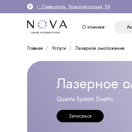
г. Ставрополь, Краснофлотская, 94
Ак
О клинике
О клинике
Ак
Главная
/
Услуги
/
Лазерное омоложение
Лазерное 
Quanta System Duetto
Записаться