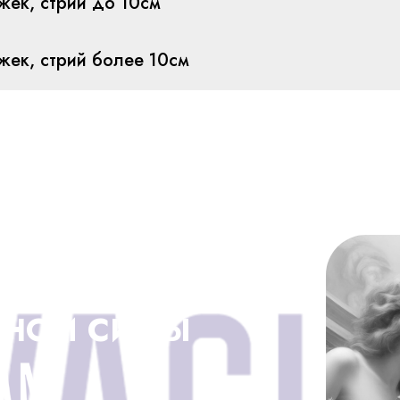
жек, стрий до 10см
жек, стрий более 10см
ДНОЙ СИЛЫ